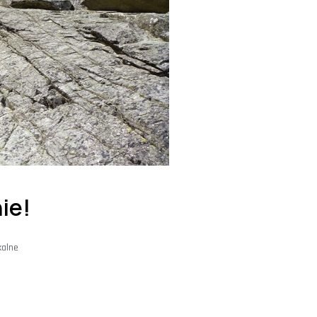
ie!
alne 