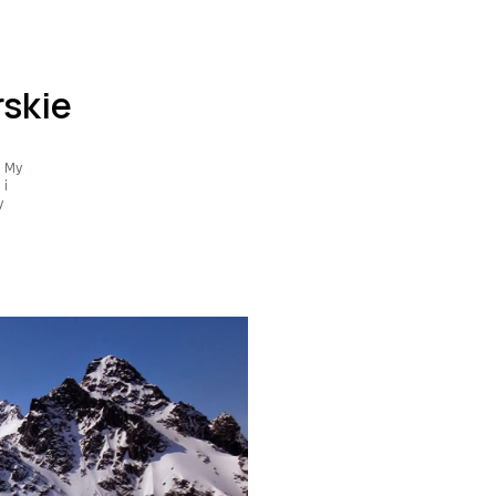
skie
? My
 i
y