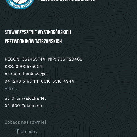
Stowarzyszenie Wysokogórskich
Przewodników Tatrzańskich
REGON: 362465744, NIP: 7361720469,
KRS: 0000575004
nr rach. bankowego:
94 1240 5165 1111 0010 6518 4944
Adres:
ul. Grunwaldzka 14,
34-500 Zakopane
Zobacz nas również
facebook