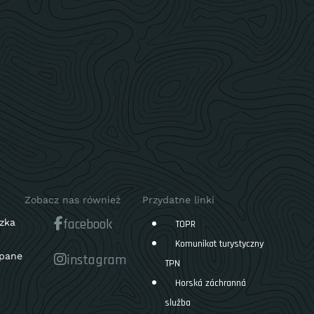
Zobacz nas również
Przydatne linki
facebook
zka
TOPR
Komunikat turystyczny
pane
instagram
TPN
Horská záchranná
služba