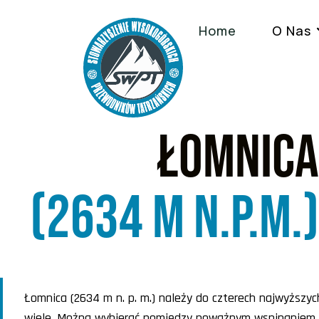
Home
O Nas
Łomnica
(2634 m n.p.m.)
Łomnica (2634 m n. p. m.) należy do czterech najwyższyc
wiele. Można wybierać pomiędzy poważnym wspinaniem z