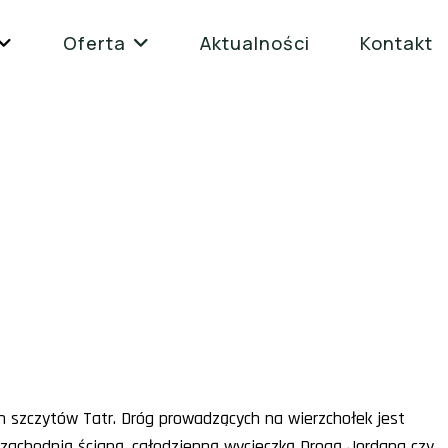
Oferta
Aktualności
Kontakt
h szczytów Tatr. Dróg prowadzących na wierzchołek jest
achodnią ścianą, całodzienną wycieczką Drogą Jordana czy