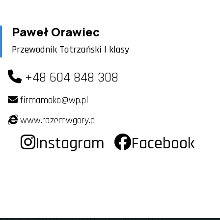
Paweł Orawiec
Przewodnik Tatrzański I klasy
+48 604 848 308
firmamoko@wp.pl
www.razemwgory.pl
Instagram
Facebook