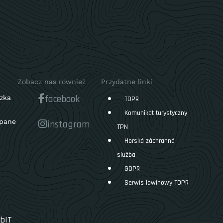
Zobacz nas również
Przydatne linki
facebook
zka
TOPR
Komunikat turystyczny
pane
instagram
TPN
Horská záchranná
služba
GOPR
Serwis lawinowy TOPR
bIT