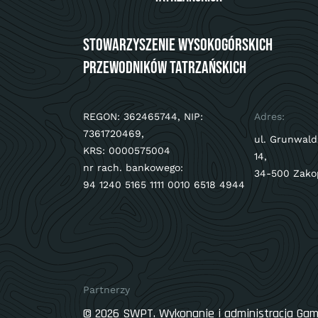
Stowarzyszenie Wysokogórskich
Przewodników Tatrzańskich
REGON: 362465744, NIP:
Adres:
7361720469,
ul. Grunwald
KRS: 0000575004
14,
nr rach. bankowego:
34-500 Zako
94 1240 5165 1111 0010 6518 4944
Partnerzy
© 2026 SWPT. Wykonanie i administracja
Gam