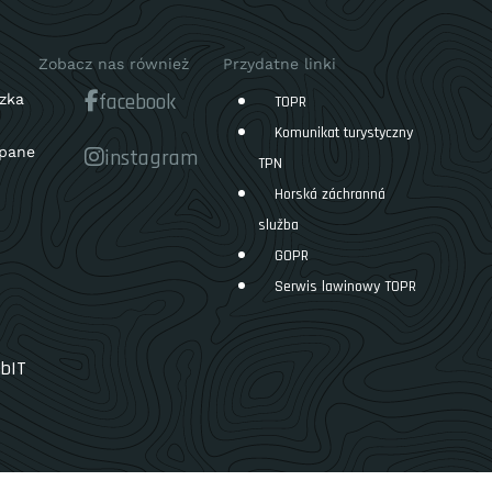
Zobacz nas również
Przydatne linki
facebook
zka
TOPR
Komunikat turystyczny
pane
instagram
TPN
Horská záchranná
služba
GOPR
Serwis lawinowy TOPR
bIT