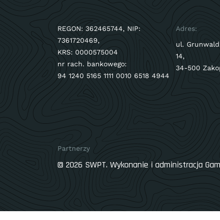
REGON: 362465744, NIP:
Adres:
7361720469,
ul. Grunwald
KRS: 0000575004
14,
nr rach. bankowego:
34-500 Zako
94 1240 5165 1111 0010 6518 4944
Partnerzy
© 2026 SWPT. Wykonanie i administracja
Gam